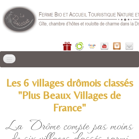
ACCUEIL
Les 6 villages drômois classés
LIEU DE SÉJOUR
▼
"Plus Beaux Villages de
GÎTES
▼
France"
CHAMBRE D'HÔTES
La Drôme compte pas moins
RÉSERVER
▼
de six villages classés parmi