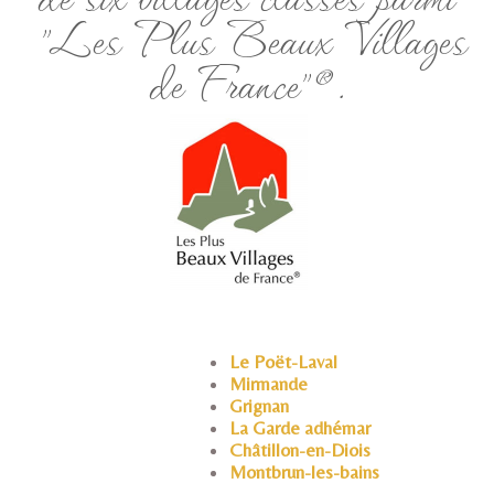
ACTIVITÉS
"Les Plus Beaux Villages
SERVICES
de France"®.
▼
INFOS
▼
ACCÈS
CONTACT
BLOG
Le Poët-Laval
Mirmande
Grignan
La Garde adhémar
Châtillon-en-Diois
Montbrun-les-bains