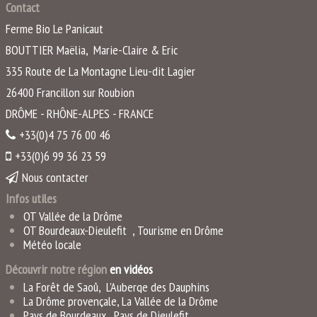
Contact
Ferme Bio Le Panicaut
BOUTTIER Maëlia, Marie-Claire & Eric
335 Route de La Montagne Lieu-dit Lagier
26400
Francillon sur Roubion
DRÔME - RHÔNE-ALPES - FRANCE
+33(0)4 75 76 00 46
+33(0)6 99 36 23 59
Nous contacter
Infos utiles
OT Vallée de la Drôme
OT Bourdeaux-Dieulefit
,
Tourisme en Drôme
Météo locale
Découvrir notre région
en vidéo
s
La Forêt de Saoû
,
L'Auberge des Dauphins
La Drôme provençale
,
La Vallée de la Drôme
Pays de Bourdeaux
,
Pays de Dieulefit