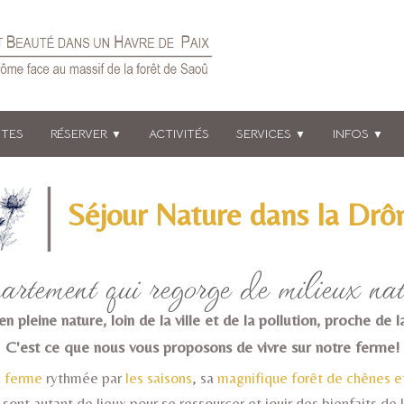
ÔTES
RÉSERVER
ACTIVITÉS
SERVICES
INFOS
▼
▼
▼
Séjour Nature dans la Dr
rtement qui regorge de milieux nat
n pleine nature, loin de la ville et de la pollution, proche de
C'est ce que nous vous proposons de vivre sur notre ferme!
la ferme
rythmée par
les saisons
, sa
magnifique forêt de chênes e
 sont autant de lieux pour se ressourcer et jouir des bienfaits de