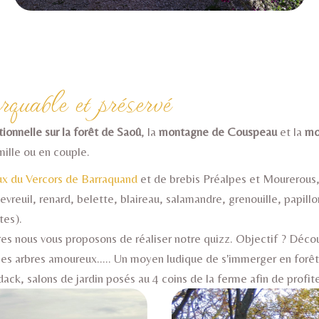
quable et préservé
ionnelle sur la forêt de Saoû
, la
montagne de Couspeau
et la
mo
mille ou en couple.
ux du Vercors de Barraquand
et de brebis Préalpes et Mourerous, 
reuil, renard, belette, blaireau, salamandre, grenouille, papillons
tes).
es nous vous proposons de réaliser notre quizz. Objectif ? Découv
n, les arbres amoureux..... Un moyen ludique de s'immerger en forê
ack, salons de jardin posés au 4 coins de la ferme afin de profi