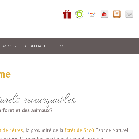
ACCÈS
CONTACT
BLOG
ôme
urels remarquables
 la forêt et des animaux?
t de hêtres
, la proximité de la
forêt de Saoû
Espace Naturel
 la nature. Et pour les amateurs de grands espaces,