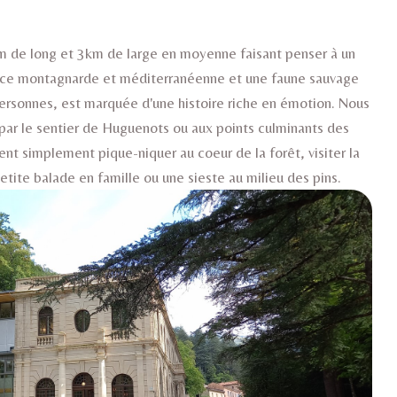
m de long et 3km de large en moyenne faisant penser à un
luence montagnarde et méditerranéenne et une faune sauvage
personnes, est marquée d'une histoire riche en émotion. Nous
par le sentier de Huguenots ou aux points culminants des
simplement pique-niquer au coeur de la forêt, visiter la
petite balade en famille ou une sieste au milieu des pins.