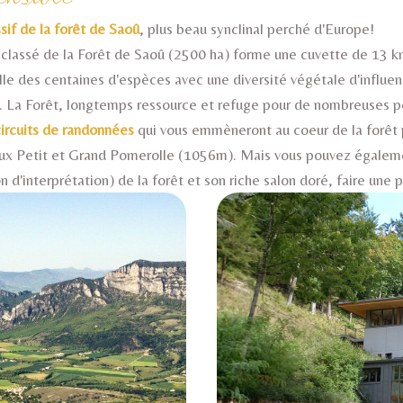
sif de la forêt de Saoû
, plus beau synclinal perché d'Europe!
classé de la Forêt de Saoû (2500 ha) forme une cuvette de 13 k
eille des centaines d'espèces avec une diversité végétale d'inf
..). La Forêt, longtemps ressource et refuge pour de nombreuses 
circuits de randonnées
qui vous emmèneront au coeur de la forêt 
Petit et Grand Pomerolle (1056m). Mais vous pouvez également 
n d'interprétation) de la forêt et son riche salon doré, faire une 