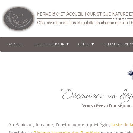
ACCUEIL
LIEU DE SÉJOUR
GÎTES
CHAMBRE D'H
▼
▼
Découvrez un dépa
Vous rêvez d'un séjour e
Au Panicaut, le calme, l'environnement privilégié,
la vie de 
Sensible, la
Réserve Naturelle des Ramières
un peu plus loin