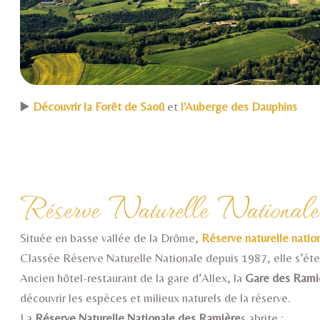
▶️
Découvrir la Forêt de Saoû
et
l'Auberge des Dauphins
Réserve Naturelle Nationale
Située en basse vallée de la Drôme,
Réserve naturelle nati
Classée Réserve Naturelle Nationale depuis 1987, elle s’ét
Ancien hôtel-restaurant de la gare d’Allex, la
Gare des Rami
découvrir les espèces et milieux naturels de la réserve.
La
Réserve Naturelle Nationale des Ramière
s abrite :