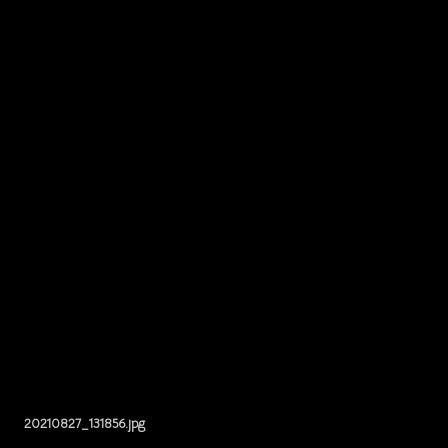
20210827_131856.jpg