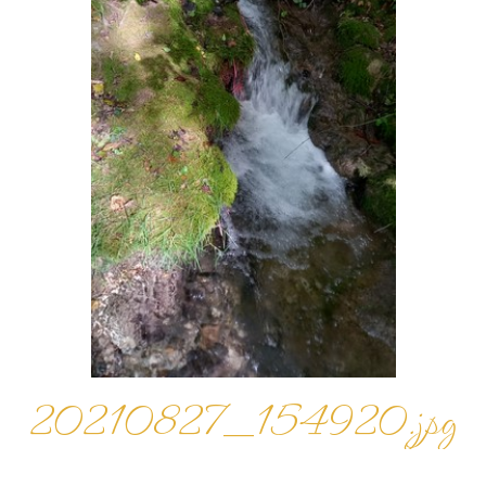
ACTIVITÉS
SERVICES
▼
INFOS
▼
ACCÈS
CONTACT
BLOG
20210827_154920.jpg