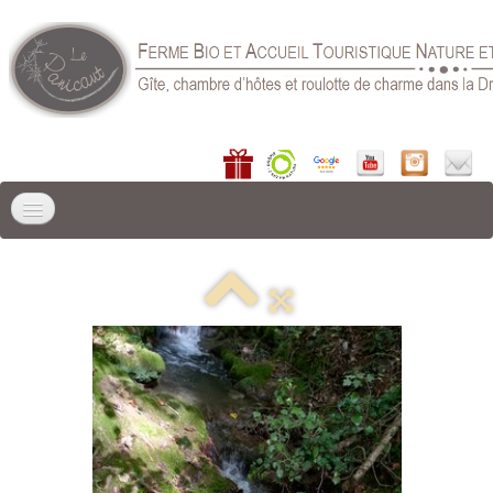
ACCUEIL
LIEU DE SÉJOUR
▼
GÎTES
▼
CHAMBRE D'HÔTES
RÉSERVER
▼