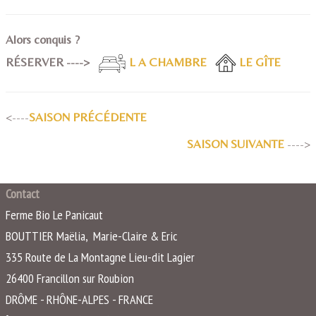
Alors conquis ?
RÉSERVER ---->
L A CHAMBRE
LE GÎTE
<----
SAISON PRÉCÉDENTE
SAISON SUIVANTE
---->
Contact
Ferme Bio Le Panicaut
BOUTTIER Maëlia, Marie-Claire & Eric
335 Route de La Montagne Lieu-dit Lagier
26400
Francillon sur Roubion
DRÔME - RHÔNE-ALPES - FRANCE