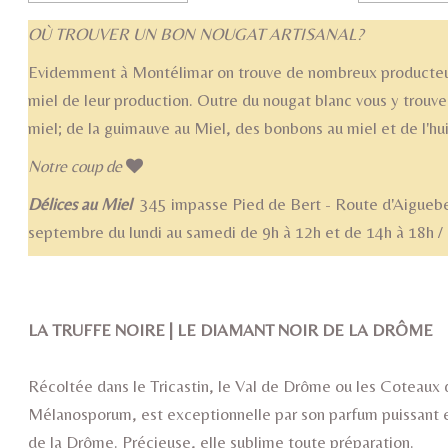
OÙ TROUVER UN BON NOUGAT ARTISANAL?
Evidemment à Montélimar on trouve de nombreux producteur
miel de leur production. Outre du nougat blanc vous y trouve
miel; de la guimauve au Miel, des bonbons au miel et de l'hui
Notre coup de
Délices au Miel
345 impasse Pied de Bert - Route d'Aiguebe
septembre du lundi au samedi de 9h à 12h et de 14h à 18h / ou
L'Olive noire de Nyons et l
LA TRUFFE NOIRE | LE DIAMANT NOIR DE LA DRÔME
Récoltée dans le Tricastin, le Val de Drôme ou les Coteaux 
Mélanosporum, est exceptionnelle par son parfum puissant et 
de la Drôme. Précieuse, elle sublime toute préparation.