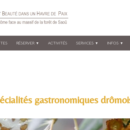
ÔTES
RÉSERVER
ACTIVITÉS
SERVICES
INFOS
▼
▼
▼
écialités gastronomiques drômoi