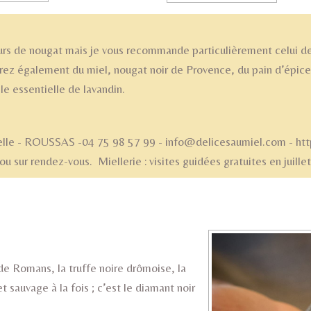
s de nougat mais je vous recommande particulièrement celui d
rez également du miel, nougat noir de Provence, du pain d’épices 
le essentielle de lavandin.
lle - ROUSSAS -04 75 98 57 99 - info@delicesaumiel.com - http
 sur rendez-vous. Miellerie : visites guidées gratuites en juille
'huile d'olive de Nyons : pro
de Romans, la truffe noire drômoise, la
sauvage à la fois ; c’est le diamant noir