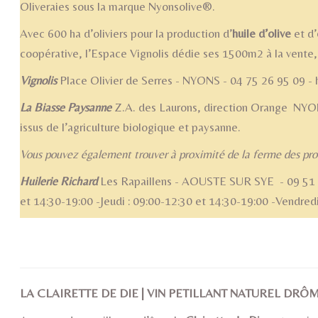
Oliveraies sous la marque Nyonsolive®.
Avec 600 ha d’oliviers pour la production d’
huile d’olive
et d’
coopérative, l’Espace Vignolis dédie ses 1500m2 à la vente, a
Vignolis
Place Olivier de Serres - NYONS - 04 75 26 95 09 - h
La Biasse Paysanne
Z.A. des Laurons, direction Orange NYON
issus de l’agriculture biologique et paysanne.
Vous pouvez également trouver à proximité de la ferme des prod
Huilerie Richard
Les Rapaillens - AOUSTE SUR SYE - 09 51 01 2
et 14:30-19:00 -Jeudi : 09:00-12:30 et 14:30-19:00 -Vendred
La Clairette de Die : vin pét
LA CLAIRETTE DE DIE | VIN PETILLANT NATUREL DRÔ