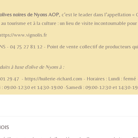
olives noires de Nyons AOP
, c’est le leader dans l’appellation 
u tourisme et à la culture : un lieu de visite incontournable pour
ttps://www.vignolis.fr
S - 04 75 27 81 12 - Point de vente collectif de producteurs qu
uits à base d'olive de Nyons à :
9 47 - https://huilerie-richard.com - Horaires : Lundi : fermé 
i : 09:00-12:30 et 14:30-19:00 -Samedi : 09:00-12:30 et 14:30-1
illant naturel Drômois
MOIS