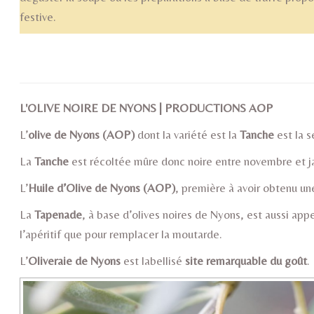
festive.
L'Olive noire de Nyons et l
L'OLIVE NOIRE DE NYONS | PRODUCTIONS AOP
L’
olive de Nyons (AOP)
dont la variété est la
Tanche
est la 
La
Tanche
est récoltée mûre donc noire entre novembre et janv
L’
Huile d’Olive de Nyons (AOP)
, première à avoir obtenu une
La
Tapenade
, à base d’olives noires de Nyons, est aussi ap
l’apéritif que pour remplacer la moutarde.
L’
Oliveraie de Nyons
est labellisé
site remarquable du goût
.