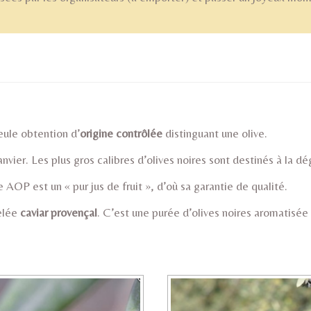
'huile d'olive de Nyons : pro
seule obtention d’
origine contrôlée
distinguant une olive.
ier. Les plus gros calibres d’olives noires sont destinés à la dégu
 AOP est un « pur jus de fruit », d’où sa garantie de qualité.
pelée
caviar provençal
. C’est une purée d’olives noires aromatisée 