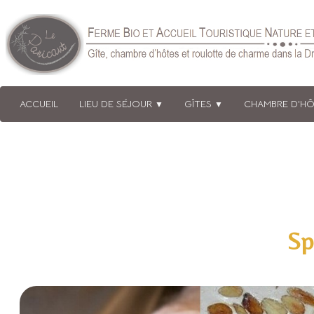
ACCUEIL
LIEU DE SÉJOUR
GÎTES
CHAMBRE D'H
▼
▼
Sp