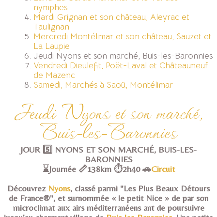
ACTIVITÉS
nymphes
Mardi Grignan et son château, Aleyrac et
SERVICES
▼
Taulignan
Mercredi Montélimar et son château, Sauzet et
La Laupie
INFOS
▼
Jeudi Nyons et son marché, Buis-les-Baronnies
Vendredi Dieulefit, Poët-Laval et Châteauneuf
ACCÈS
de Mazenc
Samedi, Marchés à Saoû, Montélimar
CONTACT
Jeudi Nyons et son marché,
BLOG
Buis-les-Baronnies
JOUR 5️⃣ NYONS ET SON MARCHÉ, BUIS-LES-
BARONNIES
⌛Journée 📏138km ⏱️2h40 🚗
Circuit
Découvrez
Nyons
, classé parmi "Les Plus Beaux Détours
de France®", et surnommée « le petit Nice » de par son
microclimat aux airs méditerranéens ant de poursuivre