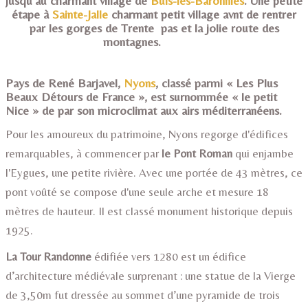
jusqu'au charmant village de
Buis-les-Baronnies
. Une petite
étape à
Sainte-Jalle
charmant petit village avnt de rentrer
par les gorges de Trente pas et la jolie route des
montagnes.
Pays de René Barjavel,
Nyons
, classé parmi « Les Plus
Beaux Détours de France », est surnommée « le petit
Nice » de par son microclimat aux airs méditerranéens.
Pour les amoureux du patrimoine, Nyons regorge d'édifices
remarquables, à commencer par
le Pont Roman
qui enjambe
l'Eygues, une petite rivière. Avec une portée de 43 mètres, ce
pont voûté se compose d'une seule arche et mesure 18
mètres de hauteur. Il est classé monument historique depuis
1925.
La Tour Randonne
édifiée vers 1280 est un édifice
d’architecture médiévale surprenant : une statue de la Vierge
de 3,50m fut dressée au sommet d’une pyramide de trois