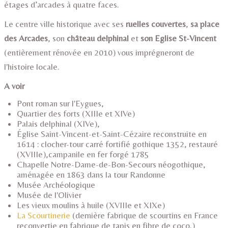
étages d’arcades à quatre faces.
Le centre ville historique avec ses
ruelles couvertes
,
sa place
des Arcades
, son
château delphinal
et
son Eglise St-Vincent
(entièrement rénovée en 2010) vous imprégneront de
l'histoire locale.
A voir
Pont roman sur l'Eygues,
Quartier des forts (XIIIe et XIVe)
Palais delphinal (XIVe),
Église Saint-Vincent-et-Saint-Cézaire reconstruite en
1614 : clocher-tour carré fortifié gothique 1352, restauré
(XVIIIe),
campanile en fer forgé 1785
Chapelle Notre-Dame-de-Bon-Secours néogothique,
aménagée en 1863 dans la tour Randonne
Musée Archéologique
Musée de l'Olivier
Les vieux moulins à huile (XVIIIe et XIXe)
La Scourtinerie
(dernière fabrique de scourtins en France
reconvertie en fabrique de tapis en fibre de coco.)