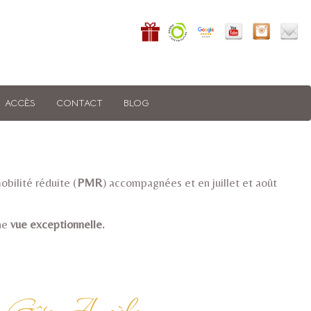
ACCÈS
CONTACT
BLOG
bilité réduite (
PMR
) accompagnées et en juillet et août
ne
vue exceptionnelle.
.
- Gîte Angèle -