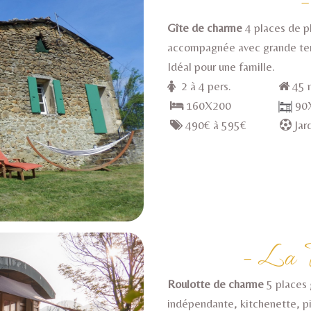
Gîte de charme
4 places de p
accompagnée avec grande ter
Idéal pour une famille.
2 à 4 pers.
4
160X200
9
490€ à 595€
J
- La R
Roulotte de charme
5 places 
indépendante, kitchenette, pièc