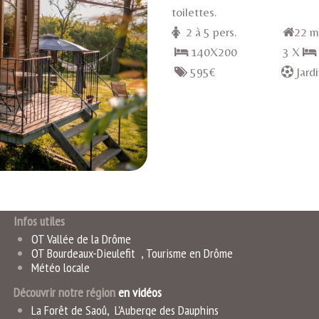
toilettes.
2 à 5 pers.
2
140X200 3 X
595€
J
Infos utiles
OT Vallée de la Drôme
OT Bourdeaux-Dieulefit
,
Tourisme en Drôme
Météo locale
Découvrir notre région
en vidéo
s
La Forêt de Saoû
,
L'Auberge des Dauphins