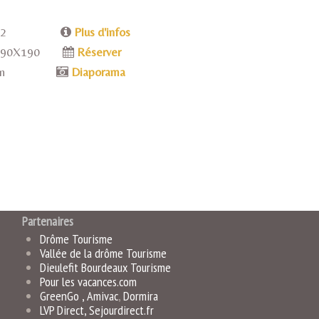
2 m2
Plus d'infos
90X190
Réserver
ardin
Diaporama
Partenaires
Drôme Tourisme
Vallée de la drôme Tourisme
Dieulefit Bourdeaux Tourisme
Pour les vacances.com
GreenGo ,
Amivac
,
Dormira
LVP Direct
,
Sejourdirect.fr