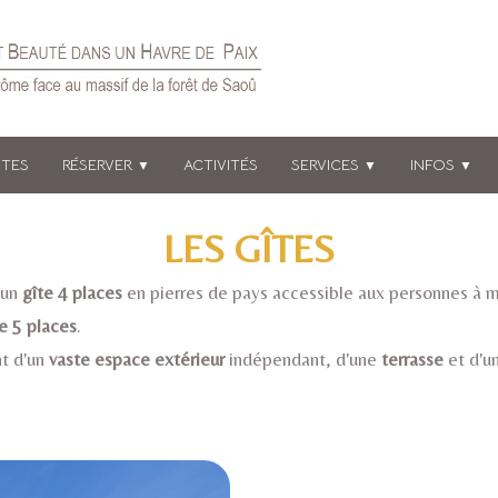
ÔTES
RÉSERVER
ACTIVITÉS
SERVICES
INFOS
▼
▼
▼
LES GÎTES
 un
gîte 4 places
en pierres de pays accessible aux personnes à mo
e 5 places
.
t d'un
vaste espace extérieur
indépendant, d'une
terrasse
et d'u