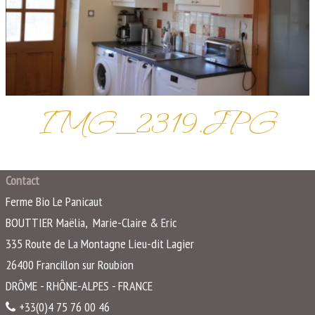
ACTIVITÉS
SERVICES
▼
INFOS
▼
ACCÈS
IMG_2319.JPG
CONTACT
BLOG
Contact
Ferme Bio Le Panicaut
BOUTTIER Maëlia, Marie-Claire & Eric
335 Route de La Montagne Lieu-dit Lagier
26400
Francillon sur Roubion
DRÔME - RHÔNE-ALPES - FRANCE
+33(0)4 75 76 00 46