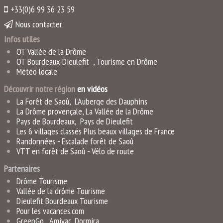
+33(0)6 99 36 23 59
Nous contacter
Infos utiles
OT Vallée de la Drôme
OT Bourdeaux-Dieulefit
,
Tourisme en Drôme
Météo locale
Découvrir notre région
en vidéo
s
La Forêt de Saoû
,
L'Auberge des Dauphins
La Drôme provençale
,
La Vallée de la Drôme
Pays de Bourdeaux
,
Pays de Dieulefit
Les 6 villages classés Plus beaux villages de France
Randonnées -
Escalade forêt de Saoû
VTT en forêt de Saoû
-
Vélo de rout
e
Partenaires
Drôme Tourisme
Vallée de la drôme Tourisme
Dieulefit Bourdeaux Tourisme
Pour les vacances.com
GreenGo ,
Amivac
,
Dormira