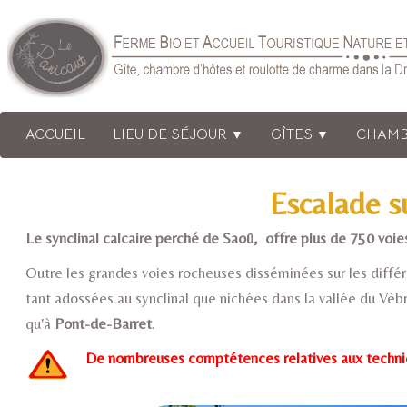
ACCUEIL
LIEU DE SÉJOUR
GÎTES
CHAMB
▼
▼
Escalade su
Le synclinal calcaire perché de Saoû, offre plus de 750 voi
Outre les grandes voies rocheuses disséminées sur les dif
tant adossées au synclinal que nichées dans la vallée du Vè
qu'à
Pont-de-Barret
.
De nombreuses comptétences relatives aux technique