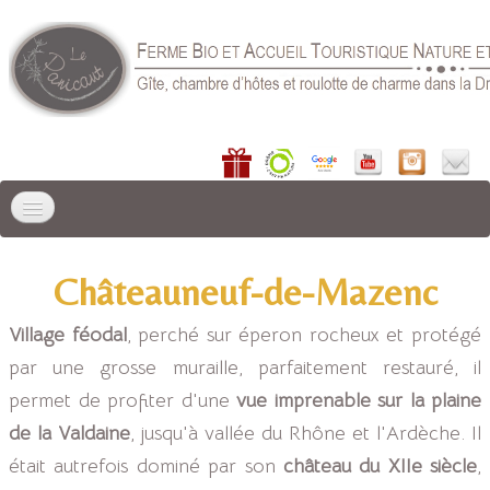
ACCUEIL
Châteauneuf-de-Mazenc
LIEU DE SÉJOUR
▼
Village féodal
, perché sur éperon rocheux et protégé
GÎTES
▼
par une grosse muraille, parfaitement restauré, il
permet de profiter d'une
vue imprenable sur la plaine
CHAMBRE D'HÔTES
de la Valdaine
, jusqu'à vallée du Rhône et l'Ardèche. Il
RÉSERVER
▼
était autrefois dominé par son
château du XIIe siècle
,