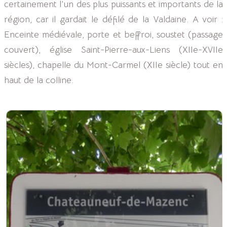
certainement l'un des plus puissants et importants de la
ACTIVITÉS
région, car il gardait le défilé de la Valdaine. A voir :
SERVICES
▼
Enceinte médiévale, porte et beffroi, soustet (passage
couvert), église Saint-Pierre-aux-Liens (XIIe-XVIIe
INFOS
▼
siècles), chapelle du Mont-Carmel (XIIe siècle) tout en
ACCÈS
haut de la colline.
CONTACT
BLOG